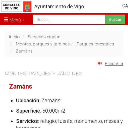
GA
Ayuntamiento de Vigo
Menú
Buscar
Inicio
Servicios ciudad
Montes, parques y jardines
Parques forestales
Zamáns
Escuchar
MONTES, PARQUES Y JARDINES
Zamáns
Ubicación
: Zamáns
Superficie
: 50.000m2
Servicios
: refugio, fuente, monumento, mesas y