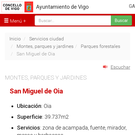
GA
Ayuntamiento de Vigo
Menú
Buscar
Inicio
Servicios ciudad
Montes, parques y jardines
Parques forestales
San Miguel de Oia
Escuchar
MONTES, PARQUES Y JARDINES
San Miguel de Oia
Ubicación
: Oia
Superficie
: 39.737m2
Servicios
: zona de acampada, fuente, mirador,