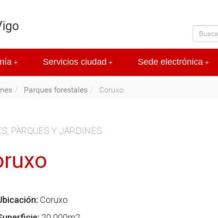
Vigo
nía
Servicios ciudad
Sede electrónica
+
+
+
ines
Parques forestales
Coruxo
S, PARQUES Y JARDINES
oruxo
Ubicación:
Coruxo
Superficie:
20.000m2