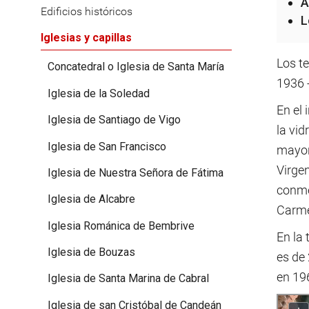
A
Edificios históricos
L
Iglesias y capillas
Los t
Concatedral o Iglesia de Santa María
1936 
Iglesia de la Soledad
En el 
Iglesia de Santiago de Vigo
la vid
Iglesia de San Francisco
mayor
Virgen
Iglesia de Nuestra Señora de Fátima
conme
Iglesia de Alcabre
Carmel
Iglesia Románica de Bembrive
En la 
Iglesia de Bouzas
es de 
en 196
Iglesia de Santa Marina de Cabral
Iglesia de san Cristóbal de Candeán