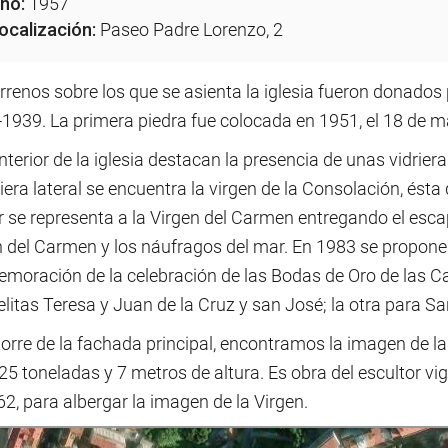
ño:
1957
ocalización:
Paseo Padre Lorenzo, 2
errenos sobre los que se asienta la iglesia fueron donado
-1939. La primera piedra fue colocada en 1951, el 18 de m
interior de la iglesia destacan la presencia de unas vidrie
riera lateral se encuentra la virgen de la Consolación, ést
 se representa a la Virgen del Carmen entregando el escap
 del Carmen y los náufragos del mar. En 1983 se propone 
moración de la celebración de las Bodas de Oro de las Ca
itas Teresa y Juan de la Cruz y san José; la otra para Sa
torre de la fachada principal, encontramos la imagen de l
25 toneladas y 7 metros de altura. Es obra del escultor vi
2, para albergar la imagen de la Virgen.