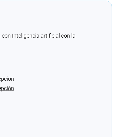
n Inteligencia artificial con la
epción
epción