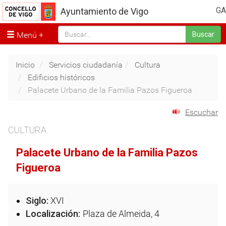
GA
Ayuntamiento de Vigo
Menú
Buscar
Inicio
Servicios ciudadanía
Cultura
Edificios históricos
Palacete Urbano de la Familia Pazos Figueroa
Escuchar
CULTURA
Palacete Urbano de la Familia Pazos
Figueroa
Siglo:
XVI
Localización:
Plaza de Almeida, 4