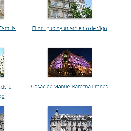
Familia
El Antiguo Ayuntamiento de Vigo
Casas de Manuel Bárcena Franco
 de la
go