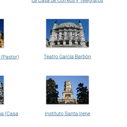
La Casa de Correos y Telégrafos
Teatro García Barbón
 (Pastor)
ña (Casa
Instituto Santa Irene