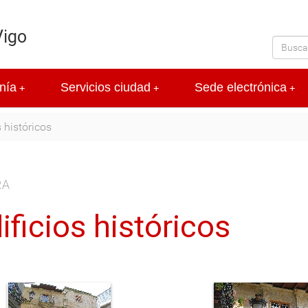
Vigo
nía
Servicios ciudad
Sede electrónica
+
+
+
 históricos
RA
ificios históricos