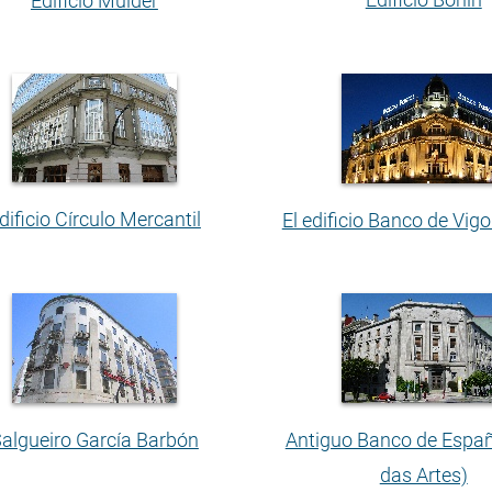
Edificio Mülder
dificio Círculo Mercantil
El edificio Banco de Vigo
algueiro García Barbón
Antiguo Banco de Espa
das Artes)