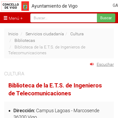
GA
Ayuntamiento de Vigo
Menú
Buscar
Inicio
Servicios ciudadanía
Cultura
Bibliotecas
Biblioteca de la E.T.S. de Ingenieros de
Telecomunicaciones
Escuchar
CULTURA
Biblioteca de la E.T.S. de Ingenieros
de Telecomunicaciones
Dirección:
Campus Lagoas - Marcosende
36200 Vigo