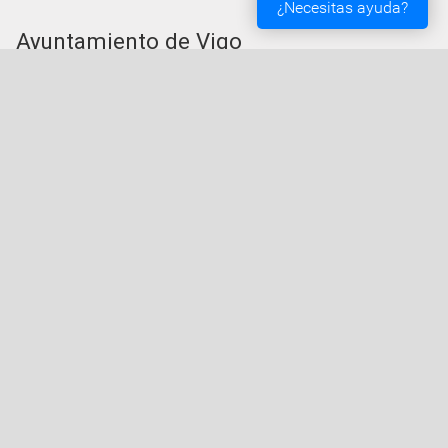
¿Necesitas ayuda?
Ayuntamiento de Vigo
Plaza del Rey 1 - 36202 - Vigo (Pontevedra) -
Teléfono: 010 - 986810100
Servicios de la Sede Electrónica
Procedementos: Trámites e Impresos
Carpeta Ciudadana
Tablón de Edictos y Anuncios
Ofertas de Empleo
Perfil de Contratante
Actas y acuerdos
Oficina Tributaria