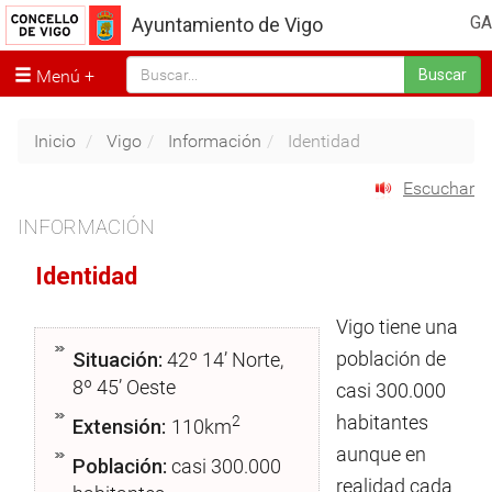
GA
Ayuntamiento de Vigo
Menú
Buscar
Inicio
Vigo
Información
Identidad
Escuchar
INFORMACIÓN
Identidad
Vigo tiene una
población de
Situación:
42º 14’ Norte,
8º 45’ Oeste
casi 300.000
habitantes
2
Extensión:
110km
aunque en
Población:
casi 300.000
realidad cada