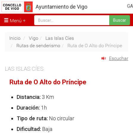
GA
Ayuntamiento de Vigo
Menú
Buscar
Inicio
Vigo
Las Islas Cíes
Rutas de senderismo
Ruta de O Alto do Príncipe
Escuchar
LAS ISLAS CÍES
Ruta de O Alto do Príncipe
Distancia:
3 Km
Duración:
1h
Tipo de ruta:
No circular
Dificultad:
Baja