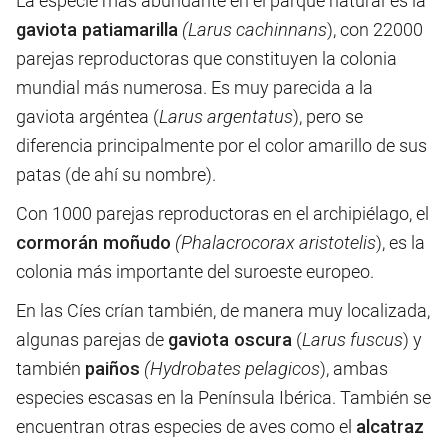
La especie más abundante en el parque natural
es la
gaviota patiamarilla
(Larus cachinnans
), con 22000
parejas reproductoras que constituyen la colonia
mundial más numerosa. Es muy parecida a la
gaviota argéntea (
Larus argentatus
), pero se
diferencia principalmente por el color amarillo de sus
patas (de ahí su nombre).
Con 1000 parejas reproductoras en el archipiélago, el
cormorán moñudo
(Phalacrocorax aristotelis
), es la
colonia más importante del suroeste europeo.
En las Cíes crían también, de manera muy localizada,
algunas parejas de
gaviota oscura
(
Larus fuscus
) y
también
paiños
(Hydrobates pelagicos
), ambas
especies escasas en la Península Ibérica. También se
encuentran otras especies de aves como el
alcatraz