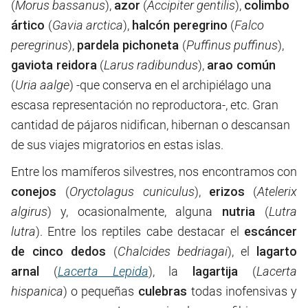
(
Morus bassanus
),
azor
(
Accipiter gentilis
),
colimbo
ártico
(
Gavia arctica
),
halcón peregrino
(
Falco
peregrinus
),
pardela pichoneta
(
Puffinus puffinus
),
gaviota reidora
(
Larus radibundus
),
arao común
(
Uria aalge
) -que conserva en el archipiélago una
escasa representación no reproductora-, etc. Gran
cantidad de pájaros nidifican, hibernan o descansan
de sus viajes migratorios en estas islas.
Entre los mamíferos silvestres, nos encontramos con
conejos
(
Oryctolagus cuniculus
),
erizos
(
Atelerix
algirus
) y, ocasionalmente, alguna
nutria
(
Lutra
lutra
). Entre los reptiles cabe destacar el
escáncer
de cinco dedos
(
Chalcides bedriagai
), el
lagarto
arnal
(
Lacerta Lepida
), la
lagartija
(
Lacerta
hispanica
) o pequeñas
culebras
todas inofensivas y