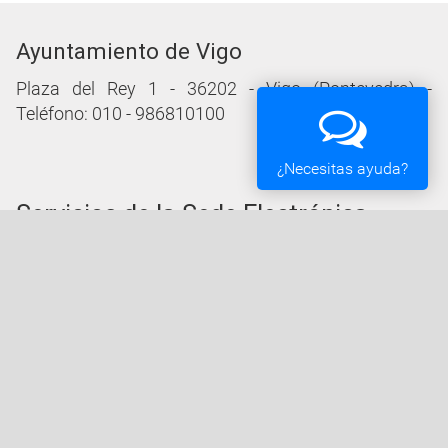
Ayuntamiento de Vigo
Plaza del Rey 1 - 36202 - Vigo (Pontevedra) -
Teléfono: 010 - 986810100
¿Necesitas ayuda?
Servicios de la Sede Electrónica
Procedementos: Trámites e Impresos
Carpeta Ciudadana
Tablón de Edictos y Anuncios
Ofertas de Empleo
Perfil de Contratante
Actas y acuerdos
Oficina Tributaria