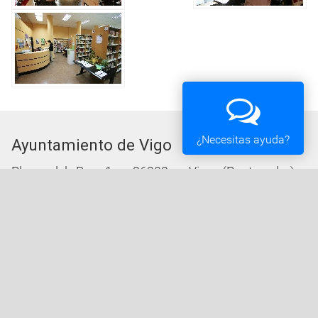
¿Necesitas ayuda?
Ayuntamiento de Vigo
Plaza del Rey 1 - 36202 - Vigo (Pontevedra) -
Teléfono: 010 - 986810100
Servicios de la Sede Electrónica
Procedementos: Trámites e Impresos
Carpeta Ciudadana