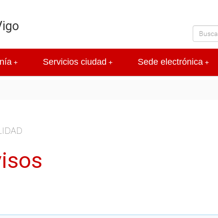
Vigo
nía
Servicios ciudad
Sede electrónica
+
+
+
LIDAD
isos