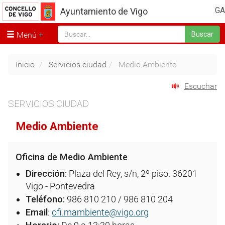
GA
Ayuntamiento de Vigo
Menú
Buscar
Inicio
Servicios ciudad
Medio Ambiente
Escuchar
SERVICIOS CIUDAD
Medio Ambiente
Oficina de Medio Ambiente
Dirección:
Plaza del Rey, s/n, 2º piso. 36201
Vigo - Pontevedra
Teléfono:
986 810 210 / 986 810 204
Email
:
ofi.mambiente@vigo.org